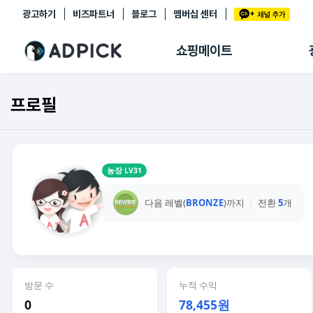
광고하기
비즈파트너
블로그
멤버십 센터
추천상품
제휴몰
쇼핑메이트
쇼핑 에이전트
BETA
쇼핑리포트
프로필
링크관리
마이숍
농장 LV31
다음 레벨(
BRONZE
)까지
전환
5
개
방문 수
누적 수익
0
78,455원