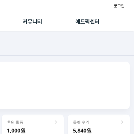
로그인
게시판
FAQ/문의
팸
이용정책
커뮤니티
애드픽센터
랭킹
멤버십 센터
퀘스트
광고툴/API
초대보너스
마이도메인
수익 Live
가이드북
후원 활동
룰렛 수익
1,000원
5,840원