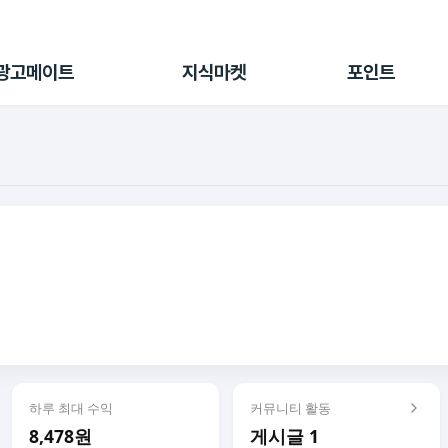
전체 캠페인
지식마켓
포인트샵
나의 캠페인
지식리포트
포인트 충전소
광고메이트
지식마켓
포인트
광고리포트
출석 룰렛
출금 신청
후원
이용내역
하루 최대 수익
커뮤니티 활동
8,478원
게시글 1