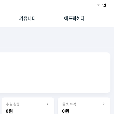
로그인
게시판
FAQ/문의
팸
이용정책
커뮤니티
애드픽센터
랭킹
멤버십 센터
퀘스트
광고툴/API
초대보너스
마이도메인
수익 Live
가이드북
후원 활동
룰렛 수익
0원
0원