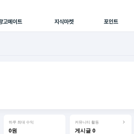
전체 캠페인
지식마켓
포인트샵
나의 캠페인
지식리포트
포인트 충전소
광고메이트
지식마켓
포인트
광고리포트
출석 룰렛
출금 신청
후원
이용내역
하루 최대 수익
커뮤니티 활동
0원
게시글 0