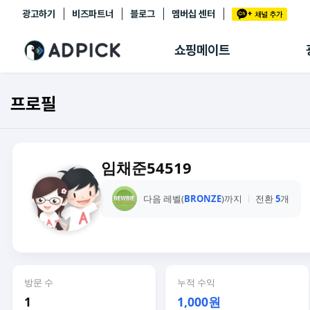
광고하기
비즈파트너
블로그
멤버십 센터
추천상품
제휴몰
쇼핑메이트
쇼핑 에이전트
BETA
쇼핑리포트
프로필
링크관리
마이숍
임채준54519
다음 레벨(
BRONZE
)까지
전환
5
개
방문 수
누적 수익
1
1,000원