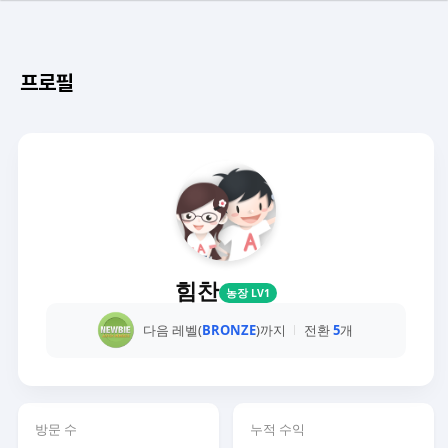
프로필
힘찬
농장 LV1
다음 레벨(
BRONZE
)까지
전환
5
개
방문 수
누적 수익