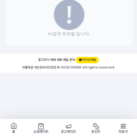
비공개 프로필 입니다.
광고하기
|
매체 제휴
|
메일 문의
|
카카오채널
이용약관
|
개인정보처리방침
|
© 2026 ODDM. All rights reserved.
쇼핑몰 구경하기
방문시 1G
홈
쇼핑메이트
광고메이트
포인트
더보기