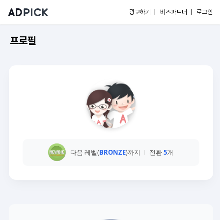
광고하기 |
비즈파트너 |
로그인
프로필
다음 레벨(
BRONZE
)까지
전환
5
개