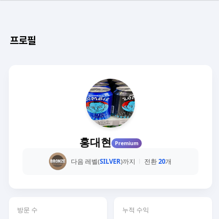
프로필
홍대현
Premium
다음 레벨(
SILVER
)까지
전환
20
개
방문 수
누적 수익