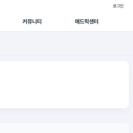
로그인
게시판
FAQ/문의
팸
이용정책
커뮤니티
애드픽센터
랭킹
멤버십 센터
퀘스트
광고툴/API
초대보너스
마이도메인
수익 Live
가이드북