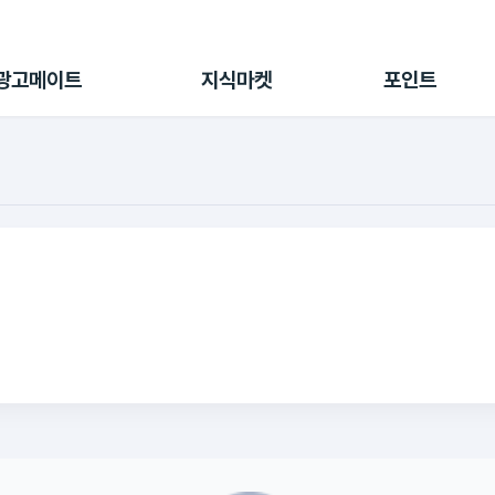
전체 캠페인
지식마켓
포인트샵
나의 캠페인
지식리포트
포인트 충전소
광고메이트
지식마켓
포인트
광고리포트
출석 룰렛
출금 신청
후원
이용내역