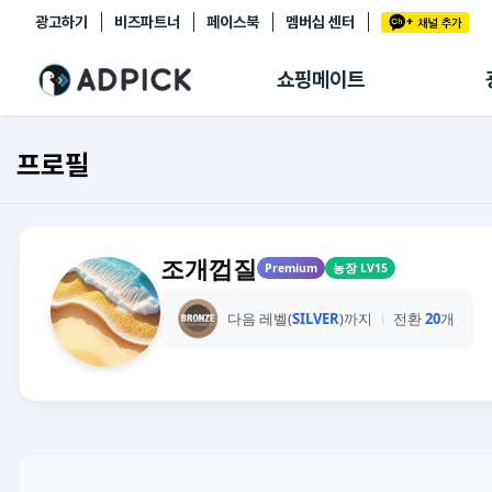
광고하기
비즈파트너
페이스북
멤버십 센터
추천상품
제휴몰
쇼핑메이트
쇼핑 에이전트
BETA
쇼핑리포트
프로필
링크관리
마이숍
조개껍질
Premium
농장 LV15
다음 레벨(
SILVER
)까지
전환
20
개