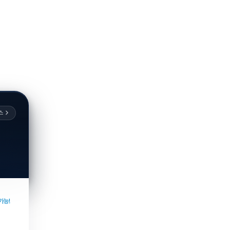
스
가능!