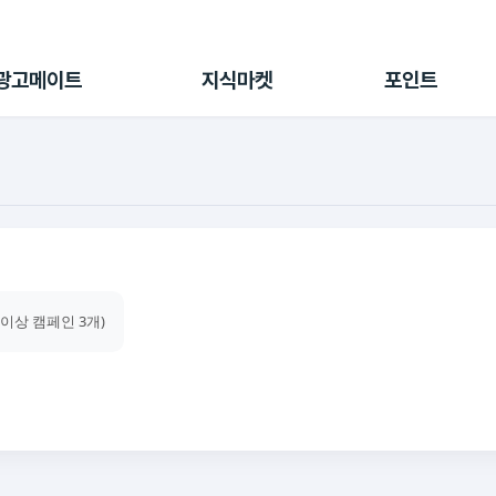
전체 캠페인
지식마켓
포인트샵
나의 캠페인
지식리포트
포인트 충전소
광고메이트
지식마켓
포인트
광고리포트
출석 룰렛
출금 신청
후원
이용내역
건이상 캠페인 3개)