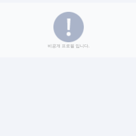
비공개 프로필 입니다.