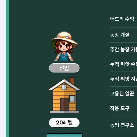
애드픽 수익
농장 개설
주간 농장 가
누적 씨앗 수
신입
누적 씨앗 지
고용된 일꾼
착용 도구
20레벨
농업 연구소