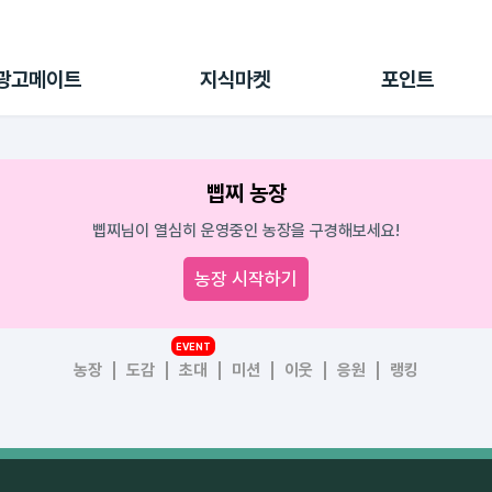
전체 캠페인
지식마켓
포인트샵
나의 캠페인
지식리포트
포인트 충전소
광고메이트
지식마켓
포인트
광고리포트
출석 룰렛
출금 신청
후원
삡찌 농장
이용내역
삡찌님이 열심히 운영중인 농장을 구경해보세요!
농장 시작하기
EVENT
농장
도감
초대
미션
이웃
응원
랭킹