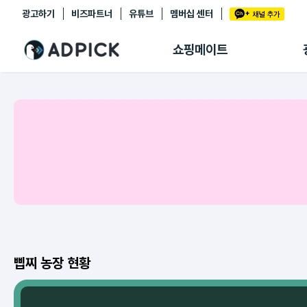
광고하기
비즈파트너
유튜브
멤버십 센터
추천상품
제휴몰
쇼핑메이트
쇼핑 에이전트
BETA
쇼핑리포트
링크관리
마이숍
삡찌 농장 현황