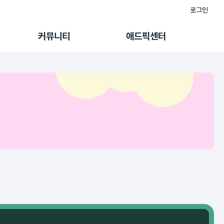
로그인
게시판
FAQ/문의
팸
이용정책
커뮤니티
애드픽센터
랭킹
멤버십 센터
퀘스트
광고툴/API
초대보너스
마이도메인
수익 Live
가이드북