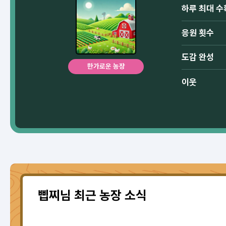
하루 최대 수
응원 횟수
도감 완성
한가로운 농장
이웃
삡찌님 최근 농장 소식