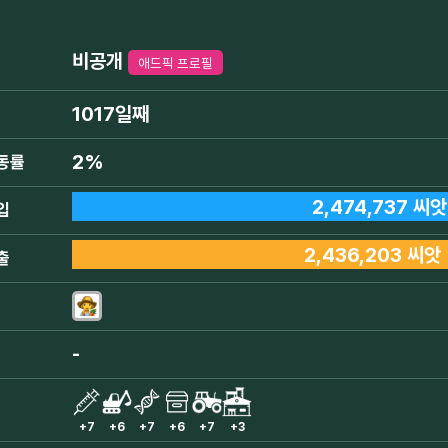
비공개
애드픽 프로필
1017일째
2%
동률
2,474,737 씨앗
입
2,436,203 씨앗
출
-
+7
+6
+7
+6
+7
+3