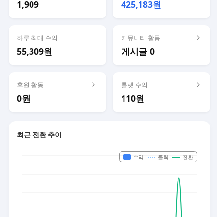
1,909
425,183원
하루 최대 수익
커뮤니티 활동
55,309원
게시글 0
후원 활동
룰렛 수익
0원
110원
최근 전환 추이