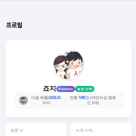
프로필
죠지
Premium
농장 LV30
다음 레벨(
GOLD
)
전환
100
건 (10건이상 캠페
까지
인 3개)
방문 수
누적 수익