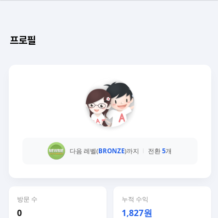
프로필
다음 레벨(
BRONZE
)까지
전환
5
개
방문 수
누적 수익
0
1,827원