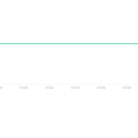
18
07/20
07/22
07/24
07/26
07/28