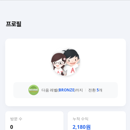
프로필
다음 레벨(
BRONZE
)까지
전환
5
개
방문 수
누적 수익
0
2,180원