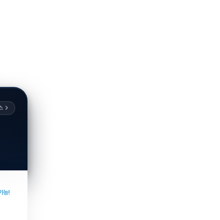
스
가능!