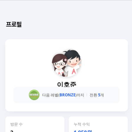
프로필
이호준
다음 레벨(
BRONZE
)까지
전환
5
개
방문 수
누적 수익