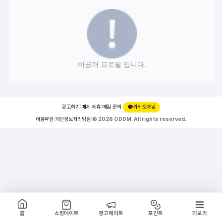
비공개 프로필 입니다.
광고하기
|
매체 제휴
|
메일 문의
|
카카오채널
이용약관
|
개인정보처리방침
|
© 2026 ODDM. All rights reserved.
쇼핑몰 구경하기
방문시 1G
홈
쇼핑메이트
광고메이트
포인트
더보기