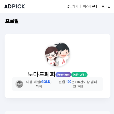
광고하기 |
비즈파트너 |
로그인
프로필
노마드페퍼
Premium
농장 LV31
다음 레벨(
GOLD
)
전환
100
건 (10건이상 캠페
까지
인 3개)