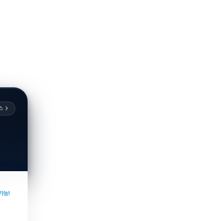
스
가능!