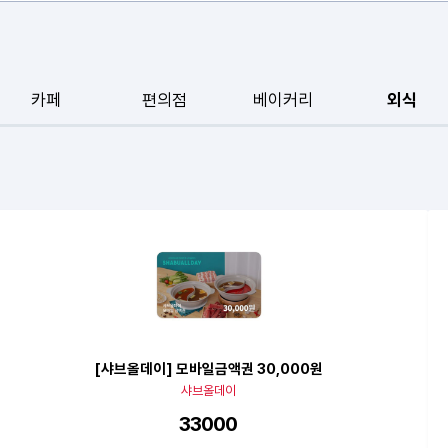
카페
편의점
베이커리
외식
[샤브올데이] 모바일금액권 30,000원
샤브올데이
33000