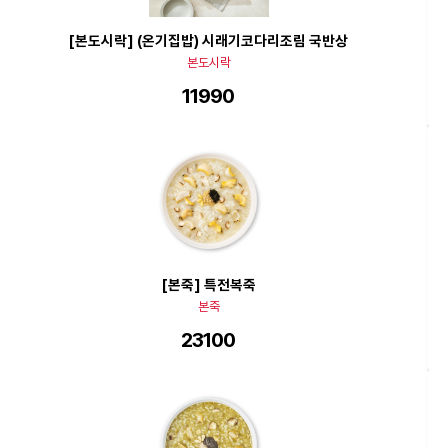
[본도시락] (온기집밥) 시래기코다리조림 국반상
본도시락
11990
[본죽] 특전복죽
본죽
23100