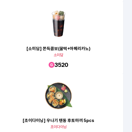
[소미담] 쫀득콤보(꿀떡+아메리카노)
소미담
3520
[초이다이닝] 우나기 텐동 후토마끼 5pcs
초이다이닝