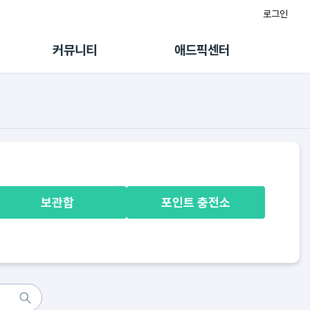
로그인
게시판
FAQ/문의
팸
이용정책
커뮤니티
애드픽센터
랭킹
멤버십 센터
퀘스트
광고툴/API
초대보너스
마이도메인
수익 Live
가이드북
보관함
포인트 충전소