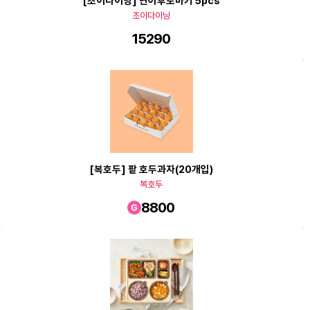
[초이다이닝] 연어후토마키 5pcs
초이다이닝
15290
[복호두] 팥 호두과자(20개입)
복호두
8800