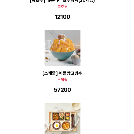
[복호두] 레몬버터 호두과자(20개입)
복호두
12100
[스케줄] 애플망고빙수
스케줄
57200