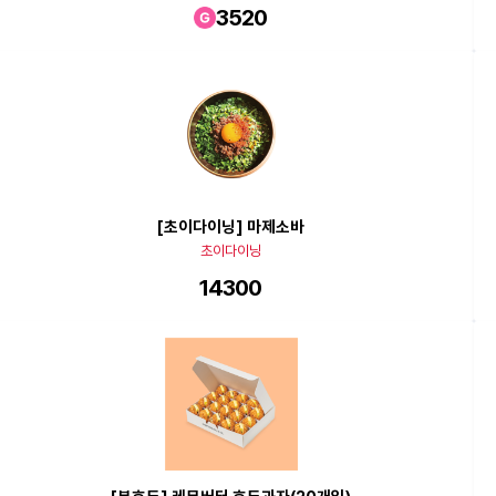
3520
[초이다이닝] 마제소바
초이다이닝
14300