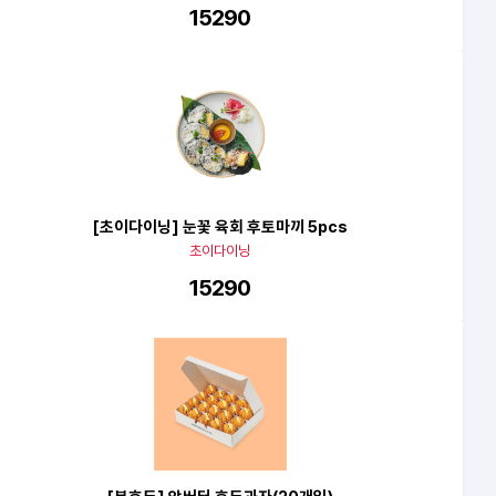
15290
[초이다이닝] 눈꽃 육회 후토마끼 5pcs
초이다이닝
15290