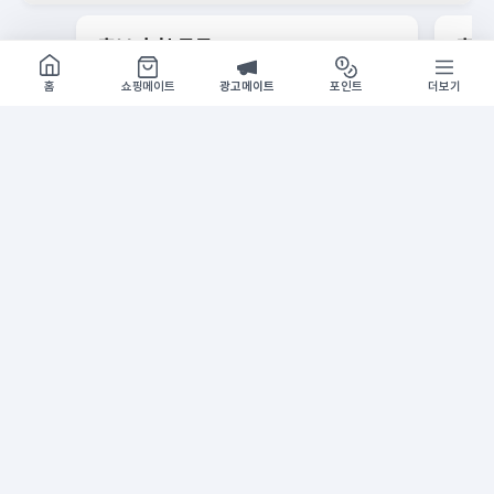
홍보 추천 문구
A
홍보
쇼핑몰 구경하기
방문시 1G
에듀윌 세무사 회계사 7월 신규가입 이벤트
경품에
홈
쇼핑메이트
광고메이트
포인트
더보기
스
홍보 문구 복사
홍보 자료 활용
전체
영상
이미지