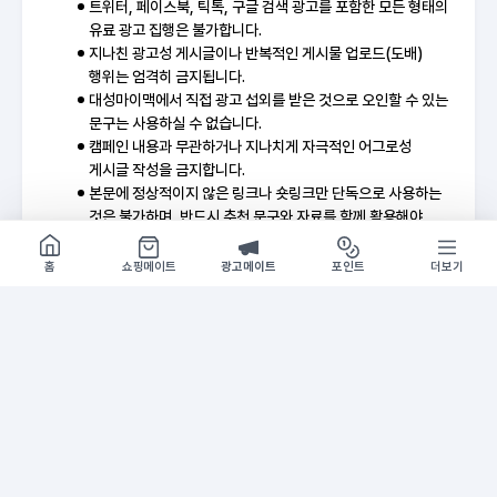
트위터, 페이스북, 틱톡, 구글 검색 광고를 포함한 모든 형태의
유료 광고 집행은 불가합니다.
지나친 광고성 게시글이나 반복적인 게시물 업로드(도배)
행위는 엄격히 금지됩니다.
대성마이맥에서 직접 광고 섭외를 받은 것으로 오인할 수 있는
문구는 사용하실 수 없습니다.
캠페인 내용과 무관하거나 지나치게 자극적인 어그로성
게시글 작성을 금지합니다.
본문에 정상적이지 않은 링크나 숏링크만 단독으로 사용하는
것은 불가하며, 반드시 추천 문구와 자료를 함께 활용해야
합니다.
쇼핑몰 구경하기
방문시 1G
제공된 대성마이맥 공식 소재는 임의 가공 없이 원본 그대로
홈
쇼핑메이트
광고메이트
포인트
더보기
사용하여 홍보해 주시기 바랍니다.
기간
2026-06-01 ~ 소진시
홍보 추천 문구
A
홍보
[강대모의고사X 수학] 파이널 패키지 & 시즌 1 OPE
수능 직