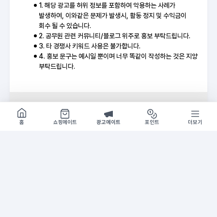
1. 해당 광고를 허위 정보를 포함하여 악용하는 사례가
발생하여, 이와같은 문제가 발생시, 활동 정지 및 수익금이
회수 될 수 있습니다.
2. 공무원 관련 커뮤니티/블로그 위주로 홍보 부탁드립니다.
3. 타 경쟁사 키워드 사용은 불가합니다.
4. 홍보 문구는 예시일 뿐이며 너무 똑같이 작성하는 것은 지양
부탁드립니다.
기간
2026-05-30 ~ 종료요청시
쇼핑몰 구경하기
방문시 1G
홈
쇼핑메이트
광고메이트
포인트
더보기
홍보 추천 문구
A
홍보
사전알림 신청하면 한권토익 특별판 무료제공
사전알