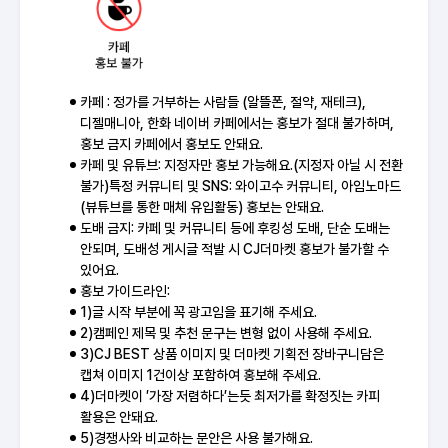
카페 : 정가를 거부하는 사람들 (알뜰폰, 절약, 재테크),
디젤매니아, 한화 네이버 카페에서는 홍보가 절대 불가하며,
홍보 금지 카페에서 홍보도 안돼요.
카페 및 유튜브: 지정자만 홍보 가능해요.(지정자 아닐 시 전환
불가)특정 커뮤니티 및 SNS: 와이고수 커뮤니티, 아임노마드
(뷰튜브를 통한 매체 유입활동) 홍보는 안돼요.
도배 금지: 카페 및 커뮤니티 등에 후킹성 도배, 단순 도배는
안되며, 도배성 게시글 적발 시 CJ더마켓 홍보가 불가할 수
있어요.
홍보 가이드라인:
1)글 시작 부분에 꼭 광고임을 표기해 주세요.
2)캠페인 제목 및 추천 문구는 변형 없이 사용해 주세요.
3)CJ BEST 상품 이미지 및 더마켓 기획전 장바구니담은
캡쳐 이미지 1건이상 포함하여 홍보해 주세요.
4)더마켓이 ′가장 저렴하다′는듯 최저가를 확정짓는 카피
활용은 안돼요.
5)경쟁사와 비교하는 문안은 사용 불가해요.