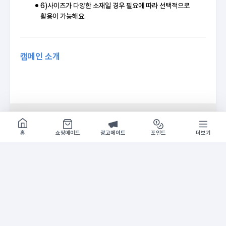
6)사이즈가 다양한 소재일 경우 필요에 따라 선택적으로
활용이 가능해요.
캠페인 소개
기간
2025-10-02 ~ 종료요청시
쇼핑몰 구경하기
방문시 1G
홈
쇼핑메이트
광고메이트
포인트
더보기
홍보 추천 문구
A
홍보
유료 광고 포함
유료 
CJ더마켓 10월 맞이 풍족한 첫구매 앱 전용 55% 할
CJ더
인 특가!
비비고
장 볼 때마다 믿고 사는 CJ더마켓!
55%