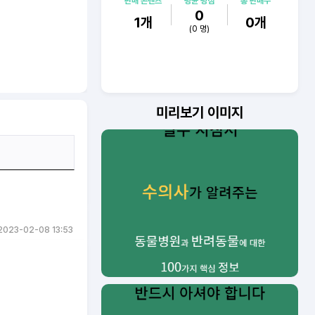
판매 콘텐츠
평균 평점
총 판매수
0
1
개
0
개
(
0
명)
미리보기 이미지
2023-02-08 13:53