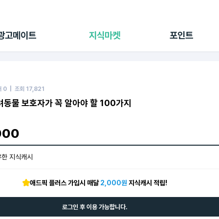
전체 캠페인
지식마켓
포인트샵
나의 캠페인
지식리포트
포인트 충전소
광고메이트
지식마켓
포인트
광고리포트
출석 룰렛
출금 신청
후원
이용내역
매
0
| 조회
17,821
동물 보호자가 꼭 알아야 할 100가지
000
유한 지식캐시
애드픽 플러스 가입시 매달
2,000원
지식캐시 적립!
로그인 후 이용 가능합니다.