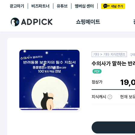
광고하기
비즈파트너
유튜브
멤버십 센터
추천상품
제휴몰
쇼핑메이트
쇼핑 에이전트
BETA
쇼핑리포트
링크관리
마이숍
기타 > 기타 지식컨텐츠
구
수의사가 말하는 반려
PDF
19,
정상가
지식캐시
현재 보