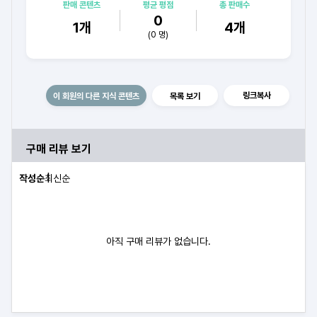
프레젠테이션 경진대회 최우수. / 각종 대외활동 발표경력 및
판매 콘텐츠
평균 평점
총 판매수
수상경력 / 삼성 아카데미 수료식 발표 최우수상 수상 / E공공기관
0
1
개
4
개
OJT 결과발표 최우수상 수상
(
0
명)
링크복사
이 회원의 다른 지식 콘텐츠
목록 보기
구매 리뷰 보기
작성순
최신순
아직 구매 리뷰가 없습니다.