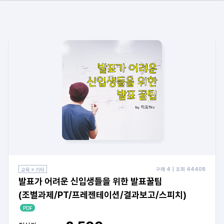
구매
4
| 조회
44408
교육 > 기타
발표가 어려운 신입생들을 위한 발표꿀팁
(조별과제/PT/프레젠테이션/결과보고/스피치)
PDF