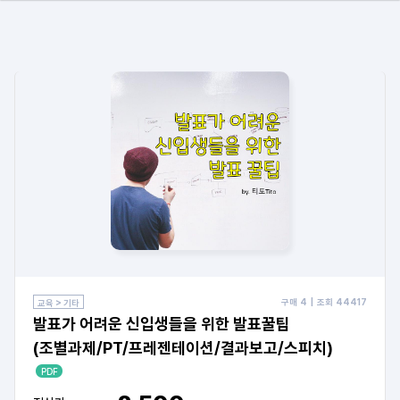
구매
4
| 조회
44417
교육 > 기타
발표가 어려운 신입생들을 위한 발표꿀팁
(조별과제/PT/프레젠테이션/결과보고/스피치)
PDF