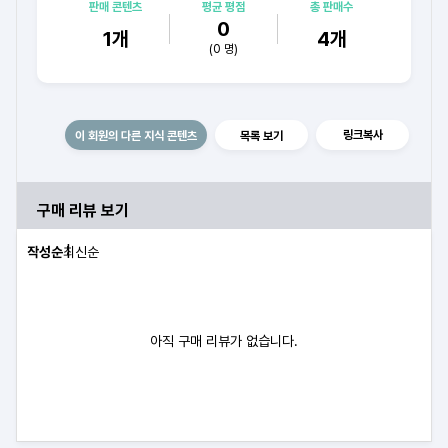
프레젠테이션 경진대회 최우수. / 각종 대외활동 발표경력 및
판매 콘텐츠
평균 평점
총 판매수
수상경력 / 삼성 아카데미 수료식 발표 최우수상 수상 / E공공기관
0
1
개
4
개
OJT 결과발표 최우수상 수상
(
0
명)
링크복사
이 회원의 다른 지식 콘텐츠
목록 보기
구매 리뷰 보기
작성순
최신순
아직 구매 리뷰가 없습니다.