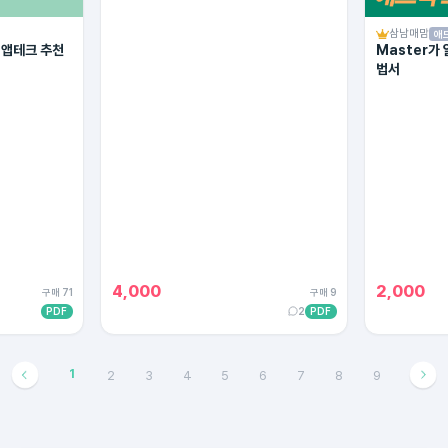
삼남매맘
애
 앱테크 추천
Master가
법서
4,000
2,000
구매 71
구매 9
PDF
2
PDF
1
2
3
4
5
6
7
8
9