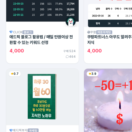
CLICK
쿠팡
블로그
제휴마케팅
애드픽 블로그 활용법 / 매일 만원이상 전
쿠팡파트너스 아무도 알려주
환할 수 있는 키워드 선정
지식
4,000
4,000
구매 524
464
0.7
3.9
에디픽부자
마케팅