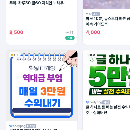
주제: 하루30 월60 지식인 노하우
쿠팡
주식
하루 10분, 뉴스보다 빠른 
예측 가이드북
8,500
4,000
구매 51
PDF
4.3
0.0
codypog
카페
글 하나로 돈 버는 실전 수익
것 - 심화버젼
codypog
마케팅