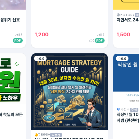
PICTORY
마
금융위기 신호
자면서도 24
1,200
1,500
구매 8
구매 7
PDF
2
PDF
0.0
0.0
박성수
주식
화 핫딜의 모든
직장인 월 1
자법 (완전판
구라엉아
부동산