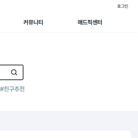
로그인
게시판
FAQ/문의
팸
이용정책
커뮤니티
애드픽센터
랭킹
멤버십 센터
퀘스트
광고툴/API
초대보너스
마이도메인
수익 Live
가이드북
#친구추천