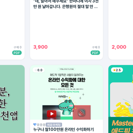
"네, 알아서 해주세요" 한마디에 이자 3천
만 원 날아갑니다. 은행원이 절대 말 안 해
주는 대출 상환의 비밀
3,900
2,000
구매 0
구매 0
PDF
PDF
0.0
2.5
쏭쏭쏭
제휴마케팅
누구나 월100만원 온라인 수익화하기