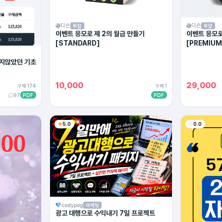
디슨
디슨
투잡
투잡
이벤트 응모로 제 2의 월급 만들기
이벤트 응모로
[STANDARD]
[PREMIUM
지않았던 기초
10,000
29,000
구매 174
구매 1
97
PDF
PDF
5.0
0.0
codypog
마케팅
광고 대행으로 수익내기 7일 프로젝트