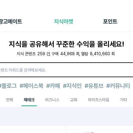
전체 캠페인
지식마켓
포인트샵
나의 캠페인
지식리포트
포인트 충전소
광고메이트
지식마켓
포인트
광고리포트
출석 룰렛
출금 신청
지식을 공유해서 꾸준한 수익을 올리세요!
후원
이용내역
지식 콘텐츠
259
건
구매
44,968
회
열람
8,410,660
회
#블로그
#페이스북
#카페
#지식인
#유튜브
#커뮤니티
전체
재테크
비즈니스
교육
라이프스타일
기타