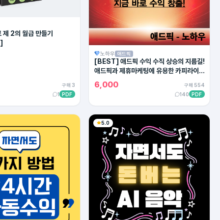
 제 2의 월급 만들기
]
노하우
애드픽
[BEST] 애드픽 수익 수직 상승의 지름길!
애드픽과 제휴마케팅에 유용한 카피라이팅
의 모든 방법!
6,000
구매 3
구매 554
1
PDF
140
PDF
5.0