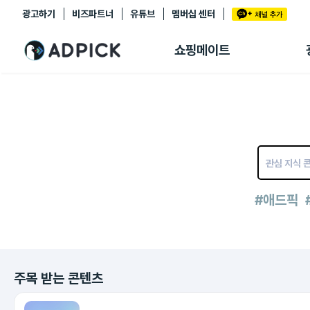
광고하기
비즈파트너
유튜브
멤버십 센터
추천상품
제휴몰
쇼핑메이트
쇼핑 에이전트
BETA
쇼핑리포트
링크관리
마이숍
#애드픽
주목 받는 콘텐츠