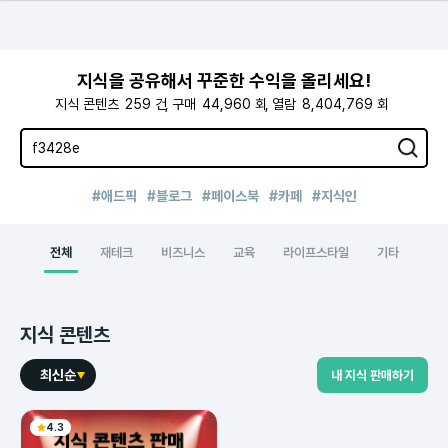
지식을 공유해서 꾸준한 수익을 올리세요!
지식 콘텐츠
259
건
구매
44,960
회
열람
8,404,769
회
#애드픽
#블로그
#페이스북
#카페
#지식인
전체
재테크
비즈니스
교육
라이프스타일
기타
지식 콘텐츠
최신순
내 지식 판매하기
4.3