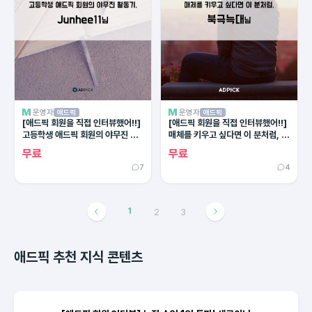
운영자
운영자
애드픽
애드픽
[애드픽 회원을 직접 인터뷰했어!!]
[애드픽 회원을 직접 인터뷰했어!!]
고등학생 애드픽 회원의 야무진 활
매체를 키우고 싶다면 이 분처럼, 북
동기, Junhee 11님
극늑대님
무료
무료
7
4
1
2
3
애드픽 추천 지식 콘텐츠