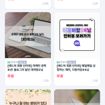
113
21
운영자
운영자
애드픽
애드픽
[애드픽 회원 인터뷰] 마케터 경력
[애드픽 회원 인터뷰] 매일매일 성
8년! 블로그의 달인 대마왕2님
장하는 재미, 다둥이맘84님
무료
무료
21
12