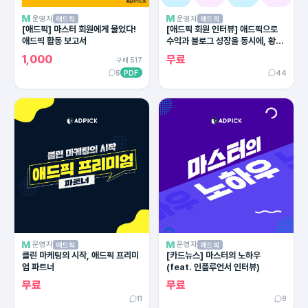
운영자
운영자
애드픽
애드픽
[애드픽] 마스터 회원에게 물었다!
[애드픽 회원 인터뷰] 애드픽으로
애드픽 활동 보고서
수익과 블로그 성장을 동시에, 황금
주머니님
1,000
무료
구매 517
5
PDF
44
운영자
운영자
애드픽
애드픽
클린 마케팅의 시작, 애드픽 프리미
[카드뉴스] 마스터의 노하우
엄 파트너
(feat. 인플루언서 인터뷰)
무료
무료
11
9