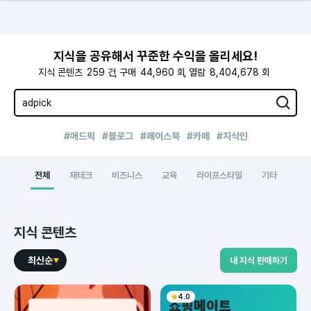
지식을 공유해서 꾸준한 수익을 올리세요!
지식 콘텐츠
259
건
구매
44,960
회
열람
8,404,678
회
#애드픽
#블로그
#페이스북
#카페
#지식인
전체
재테크
비즈니스
교육
라이프스타일
기타
지식 콘텐츠
최신순
내 지식 판매하기
4.0