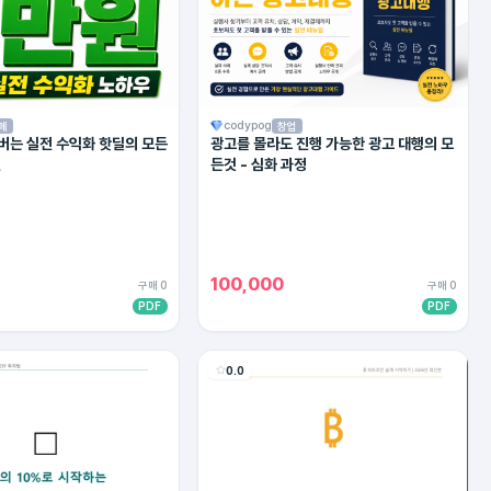
codypog
페
창업
 버는 실전 수익화 핫딜의 모든
광고를 몰라도 진행 가능한 광고 대행의 모
젼
든것 - 심화 과정
100,000
구매 0
구매 0
PDF
PDF
0.0