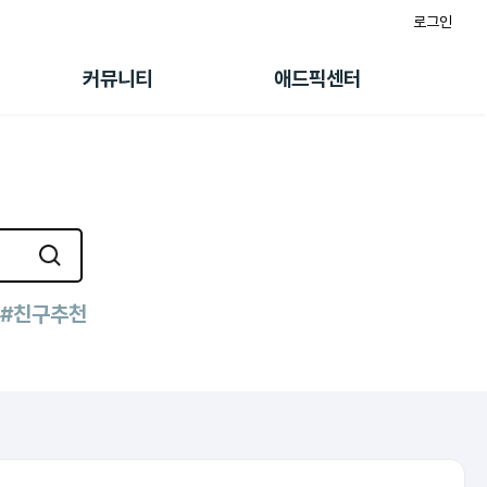
로그인
게시판
FAQ/문의
팸
이용정책
커뮤니티
애드픽센터
랭킹
멤버십 센터
퀘스트
광고툴/API
초대보너스
마이도메인
수익 Live
가이드북
#친구추천