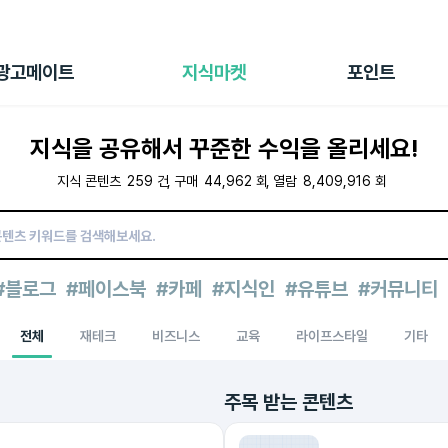
전체 캠페인
지식마켓
포인트샵
나의 캠페인
지식리포트
포인트 충전소
광고메이트
지식마켓
포인트
광고리포트
출석 룰렛
출금 신청
지식을 공유해서 꾸준한 수익을 올리세요!
후원
이용내역
지식 콘텐츠
259
건
구매
44,962
회
열람
8,409,916
회
#블로그
#페이스북
#카페
#지식인
#유튜브
#커뮤니티
전체
재테크
비즈니스
교육
라이프스타일
기타
주목 받는 콘텐츠