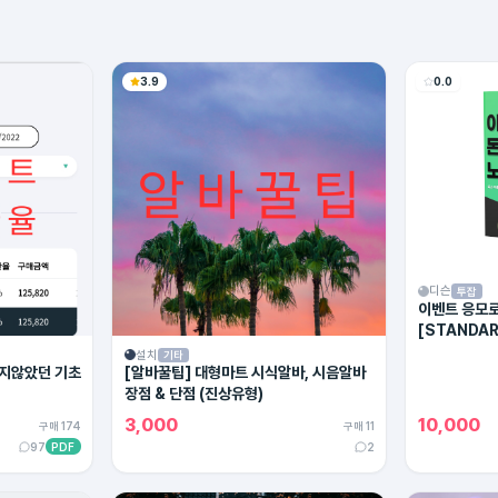
3.9
0.0
디슨
투잡
이벤트 응모로
[STANDAR
설치
기타
지않았던 기초
[알바꿀팁] 대형마트 시식알바, 시음알바
장점 & 단점 (진상유형)
3,000
10,000
구매 174
구매 11
97
PDF
2