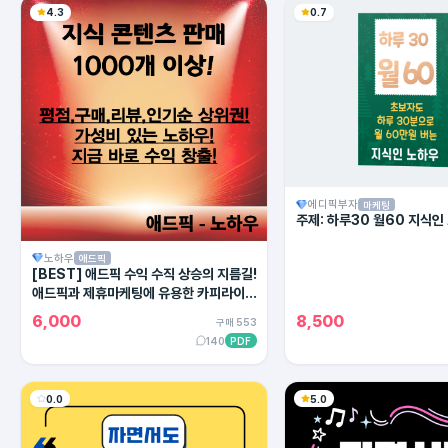
4.3
0.7
에디픽부자
마케팅
주제: 하루30 월60 지식인
노하우
애드픽
[BEST] 애드픽 수익 수직 상승의 지름길!
애드픽과 제휴마케팅에 유용한 카피라이팅
의 모든 방법!
6,000
8,500
구매 553
140
PDF
0.0
5.0