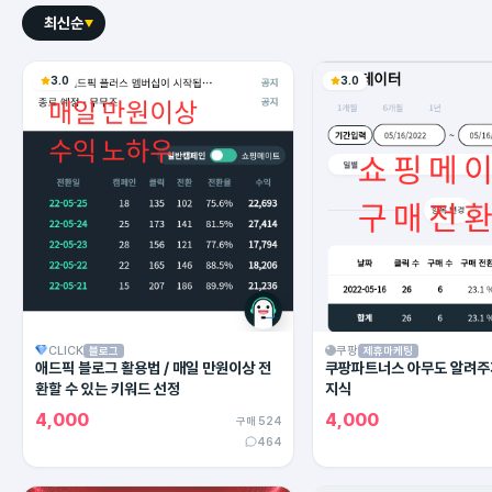
최신순
3.0
3.0
CLICK
쿠팡
블로그
제휴마케팅
애드픽 블로그 활용법 / 매일 만원이상 전
쿠팡파트너스 아무도 알려주
환할 수 있는 키워드 선정
지식
4,000
4,000
구매 524
464