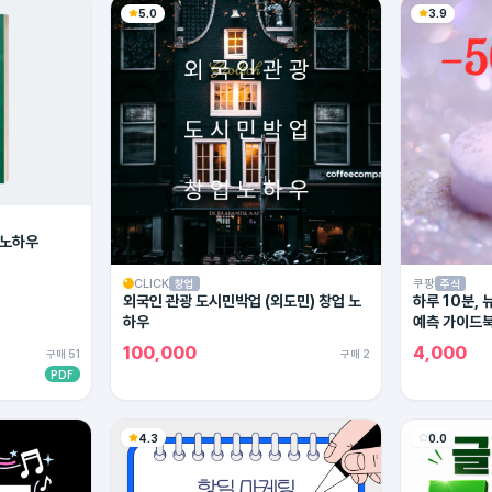
5.0
3.9
 노하우
CLICK
쿠팡
창업
주식
외국인 관광 도시민박업 (외도민) 창업 노
하루 10분,
하우
예측 가이드
100,000
4,000
구매 51
구매 2
PDF
4.3
0.0