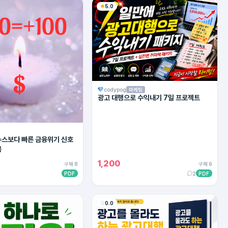
5.0
codypog
마케팅
광고 대행으로 수익내기 7일 프로젝트
 뉴스보다 빠른 금융위기 신호
북
1,200
구매 8
구매 6
PDF
2
PDF
0.0