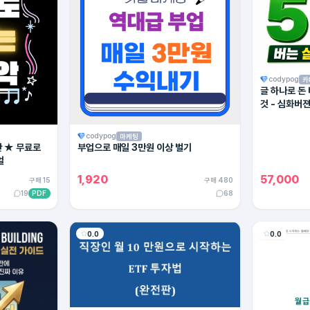
codypog
카
글 하나로 돈
것 - 심화버
codypog
마케팅
탄 ★ 무료로
부업으로 매일 3만원 이상 벌기
얼
1,920
57,000
구매 15
구매 480
19
PDF
68
0.0
0.0