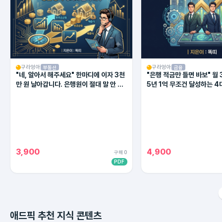
구라엉아
구라엉아
부동산
금융
"네, 알아서 해주세요" 한마디에 이자 3천
"은행 적금만 들면 바보" 월 
만 원 날아갑니다. 은행원이 절대 말 안 해
5년 1억 무조건 달성하는 4
주는 대출 상환의 비밀
(2026 최신판)
3,900
4,900
구매 0
PDF
애드픽 추천 지식 콘텐츠