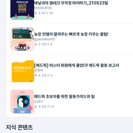
애낳괴의 앱테크 무작정 따라하기_210523일
브라보네이트
★ 3.1
후기 16
농장 만렙이 알려주는 빠르게 농장 키우는 꿀팁!
gyeonbonS
★ 3.3
후기 8
[애드픽] 마스터 회원에게 물었다! 애드픽 활동 보고서
운영자
★ 4.2
후기 5
애드픽 초보자를 위한 활동가이드와 팁
도로시
★ 4.6
후기 51
지식 콘텐츠