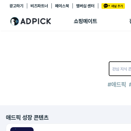
광고하기
비즈파트너
페이스북
멤버십 센터
추천상품
제휴몰
쇼핑메이트
쇼핑 에이전트
BETA
쇼핑리포트
링크관리
마이숍
#애드픽
애드픽 성장 콘텐츠