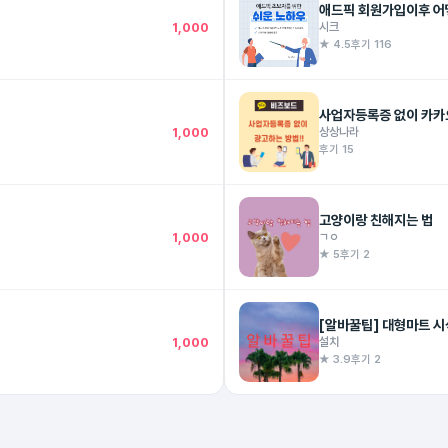
애드픽 회원가입이후 어
1,000
시크
★ 4.5
후기 116
사업자등록증 없이 카카
1,000
상상나라
후기 15
고양이랑 친해지는 법
1,000
ㄱㅇ
★ 5
후기 2
[알바꿀팁] 대형마트 시
1,000
설치
★ 3.9
후기 2