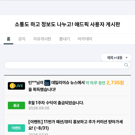
소통도 하고 정보도 나누고! 애드픽 사용자 게시판
홈
공지
자유게시판
뽐내기
아카데미
제목+내용
2,735원
인**님이
데일리이슈 뉴스에서
약 하루 동안
LIVE
을 획득했습니다!
8월 1주차 수익이 출금되었습니다.
출금
2026.08.06
[이벤트] 11번가 패션/뷰티 홍보하고 추가 커미션 받아가세
요! (~8/31)
이벤트
2026.07.31