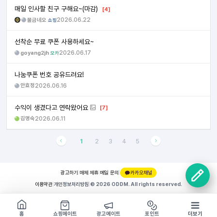
매일 인사할 친구 구해요~(마감)
[4]
불금네오
2026.06.22
쇼핑
선착순 무료 쿠폰 사용하세요~
goyang2jh
2026.06.17
모카
나눔쿠폰 번호 공유드려요!
안효정
2026.06.16
수익이 생겼다고 연락왔어요
[7]
김명숙
2026.06.11
1
2
3
4
5
광고하기
|
매체 제휴
|
메일 문의
|
카카오채널
이용약관
|
개인정보처리방침
|
© 2026 ODDM. All rights reserved.
쇼핑몰 구경하기
방문시 1G
홈
쇼핑메이트
광고메이트
포인트
더보기