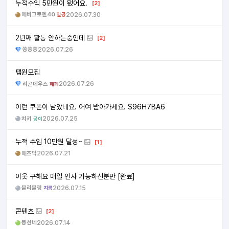
누적수익 5만원이 됐어요.
[2]
에버그로엔40
2026.07.30
열공
2년째 활동 안하는중인데
[2]
쏭쏭쏭
2026.07.26
팸원모집
리곤데우스
2026.07.26
페페
이런 쿠폰이 남았네요. 어여 받아가세요. S96H7BA6
치키
2026.07.25
공이
누적 수입 10만원 달성~
[1]
애즈닥
2026.07.21
이웃 구해요 매일 인사 가능하신분만 [완료]
블리블링
2026.07.15
지름
콘텐츠
[2]
봉선네
2026.07.14