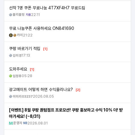
선착 1명 쿠폰 무료나눔 4T7XF4H7 무료드림
블리블링
22:11
지름
무료 나눔쿠폰 사용하세요 ON841690
캬이
21:22
쿠팡 바로가기 적립
[1]
김미경
17:13
도와주세요
[1]
임정후
05:28
광고메이트 어떻게 하면 수익올리나요?
[2]
이미리03237
2026.08.05
[이벤트] 8월 쿠팡 퀀텀점프 프로모션! 쿠팡 홍보하고 수익 10% 더! 받
아가세요! (~8/31)
운영자
2026.08.01
NB