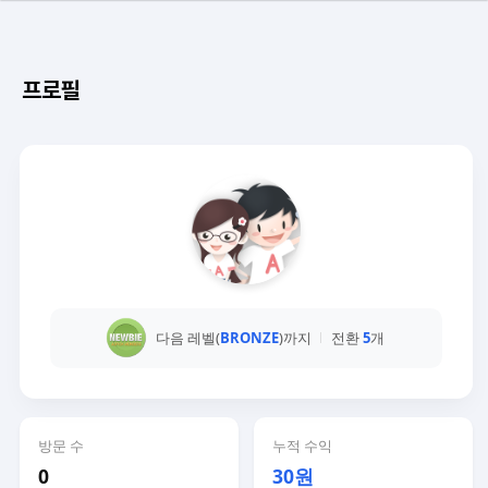
프로필
다음 레벨(
BRONZE
)까지
전환
5
개
방문 수
누적 수익
0
30원