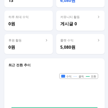
13
6,080원
하루 최대 수익
커뮤니티 활동
0원
게시글 0
후원 활동
룰렛 수익
0원
5,080원
최근 전환 추이