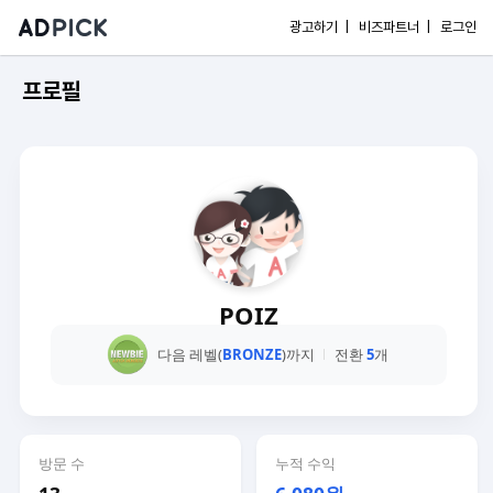
광고하기 |
비즈파트너 |
로그인
프로필
POIZ
다음 레벨(
BRONZE
)까지
전환
5
개
방문 수
누적 수익