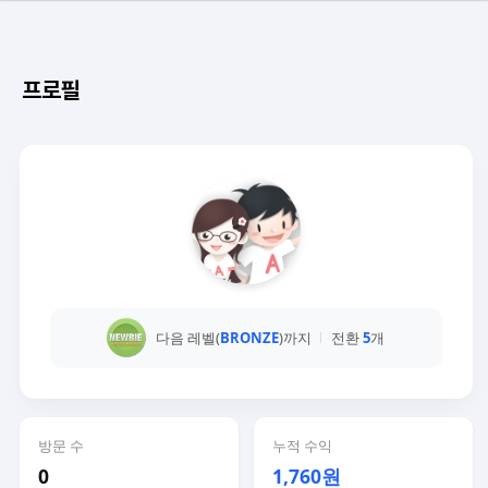
프로필
다음 레벨(
BRONZE
)까지
전환
5
개
방문 수
누적 수익
0
1,760원