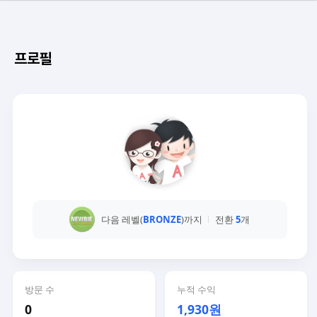
프로필
다음 레벨(
BRONZE
)까지
전환
5
개
방문 수
누적 수익
0
1,930원