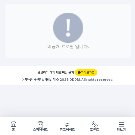
비공개 프로필 입니다.
광고하기
|
매체 제휴
|
메일 문의
|
카카오채널
이용약관
|
개인정보처리방침
|
© 2026 ODDM. All rights reserved.
쇼핑몰 구경하기
방문시 1G
홈
쇼핑메이트
광고메이트
포인트
더보기