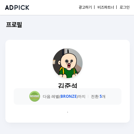
광고하기 |
비즈파트너 |
로그인
프로필
김준석
다음 레벨(
BRONZE
)까지
전환
5
개
.