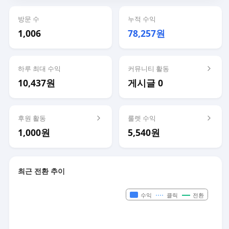
방문 수
누적 수익
1,006
78,257원
하루 최대 수익
커뮤니티 활동
10,437원
게시글 0
후원 활동
룰렛 수익
1,000원
5,540원
최근 전환 추이