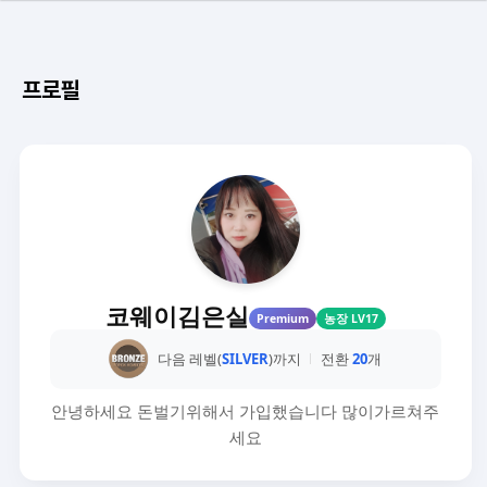
프로필
코웨이김은실
Premium
농장 LV17
다음 레벨(
SILVER
)까지
전환
20
개
안녕하세요 돈벌기위해서 가입했습니다 많이가르쳐주
세요