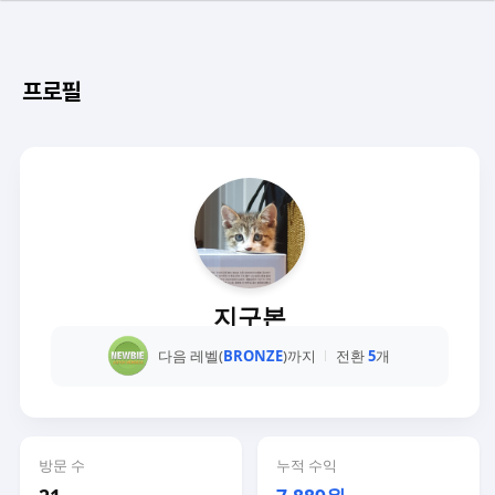
프로필
지구본
다음 레벨(
BRONZE
)까지
전환
5
개
방문 수
누적 수익