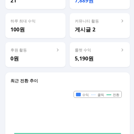
21
7,889원
하루 최대 수익
커뮤니티 활동
100원
게시글 2
후원 활동
룰렛 수익
0원
5,190원
최근 전환 추이