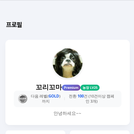
프로필
꼬리꼬마
Premium
농장 LV25
다음 레벨(
GOLD
)
전환
100
건 (10건이상 캠페
까지
인 3개)
안녕하세요~~