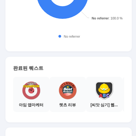
완료된 퀘스트
아임 앱마케터
렛츠 리뷰
[씨앗 심기] 웹툰보기 - 수익내기 편