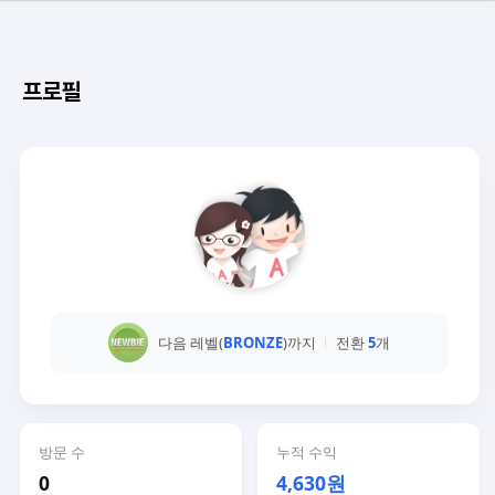
프로필
다음 레벨(
BRONZE
)까지
전환
5
개
방문 수
누적 수익
0
4,630원