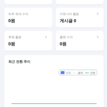
하루 최대 수익
커뮤니티 활동
0원
게시글 0
후원 활동
룰렛 수익
0원
0원
최근 전환 추이