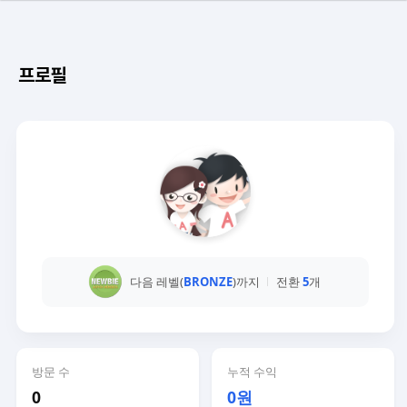
프로필
다음 레벨(
BRONZE
)까지
전환
5
개
방문 수
누적 수익
0
0원