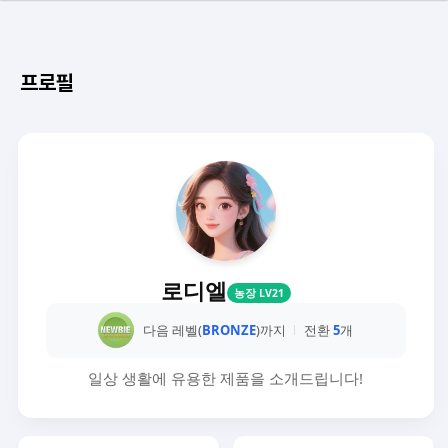
프로필
로디엘
농장 LV21
다음 레벨(
BRONZE
)까지
전환
5
개
일상 생활에 유용한 제품을 소개드립니다!