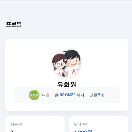
프로필
유희원
다음 레벨(
BRONZE
)까지
전환
5
개
방문 수
누적 수익