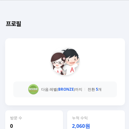
프로필
다음 레벨(
BRONZE
)까지
전환
5
개
방문 수
누적 수익
0
2,060원