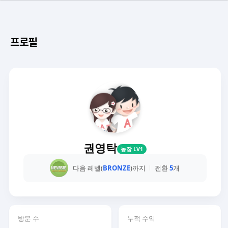
프로필
권영탁
농장 LV1
다음 레벨(
BRONZE
)까지
전환
5
개
방문 수
누적 수익