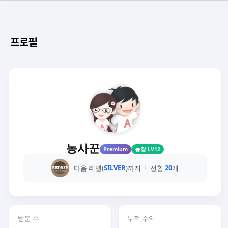
프로필
농사꾼
Premium
농장 LV12
다음 레벨(
SILVER
)까지
전환
20
개
방문 수
누적 수익