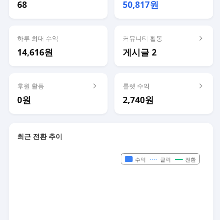
68
50,817원
하루 최대 수익
커뮤니티 활동
14,616원
게시글 2
후원 활동
룰렛 수익
0원
2,740원
최근 전환 추이