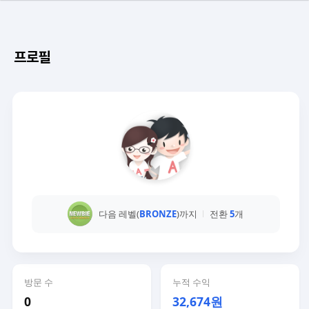
프로필
다음 레벨(
BRONZE
)까지
전환
5
개
방문 수
누적 수익
0
32,674원