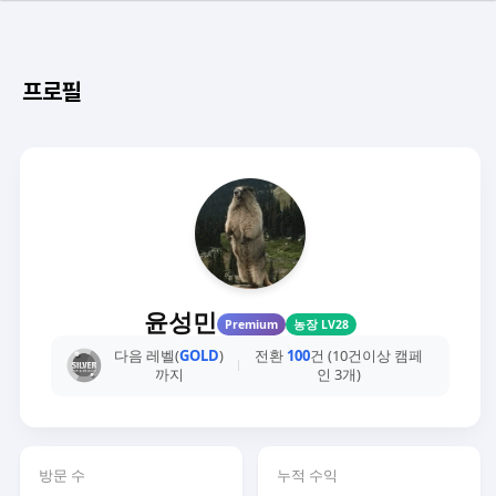
프로필
윤성민
Premium
농장 LV28
다음 레벨(
GOLD
)
전환
100
건 (10건이상 캠페
까지
인 3개)
방문 수
누적 수익