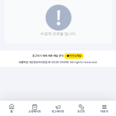
비공개 프로필 입니다.
광고하기
|
매체 제휴
|
메일 문의
|
카카오채널
이용약관
|
개인정보처리방침
|
© 2026 ODDM. All rights reserved.
쇼핑몰 구경하기
방문시 1G
홈
쇼핑메이트
광고메이트
포인트
더보기