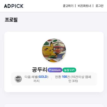
광고하기 |
비즈파트너 |
로그인
프로필
공두리
Premium
농장 LV1
다음 레벨(
GOLD
)
전환
100
건 (10건이상 캠페
까지
인 3개)