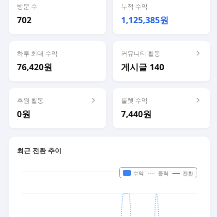
방문 수
누적 수익
702
1,125,385원
하루 최대 수익
커뮤니티 활동
76,420원
게시글 140
후원 활동
룰렛 수익
0원
7,440원
최근 전환 추이