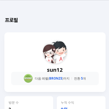
프로필
sun12
다음 레벨(
BRONZE
)까지
전환
5
개
방문 수
누적 수익